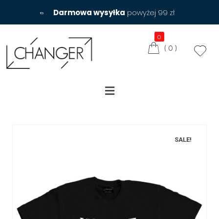
Darmowa wysyłka
powyżej 99 zł
0
(
0
)
SALE!