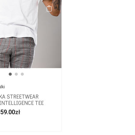
lki
KA STREETWEAR
INTELLIGENCE TEE
59.00
zł