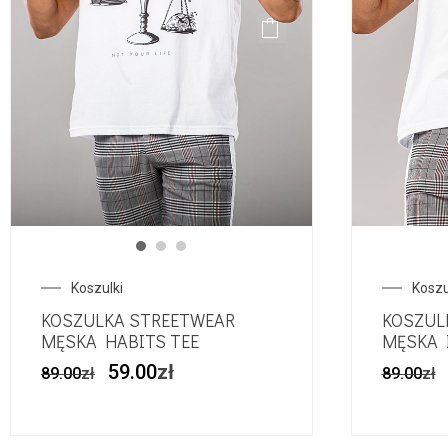
Koszulki
Koszu
KOSZULKA STREETWEAR
KOSZUL
MĘSKA HABITS TEE
MĘSKA 
59.00
zł
89.00
zł
89.00
zł