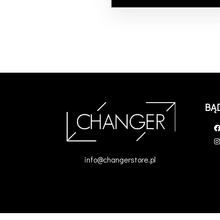
BĄ
info@changerstore.pl