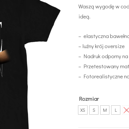
Waszą wygodę w codz
ideą.
– elastyczna bawełna
– luźny krój oversize
– Nadruk odporny na 
– Przetestowany mater
– Fotorealistyczne na
Rozmiar
XS
S
M
L
XL