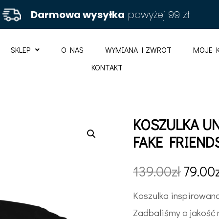
Darmowa wysyłka
powyżej 99 zł
SKLEP
O NAS
WYMIANA I ZWROT
MOJE 
KONTAKT
KOSZULKA U
FAKE FRIEND
139.00
zł
79.00
Koszulka inspirowana
Zadbaliśmy o jakość 