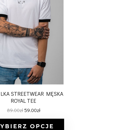
LKA STREETWEAR MĘSKA
ROYAL TEE
89.00
zł
59.00
zł
YBIERZ OPCJE