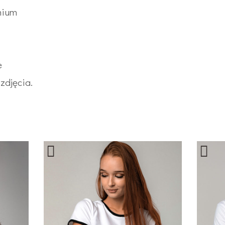
mium
e
zdjęcia.