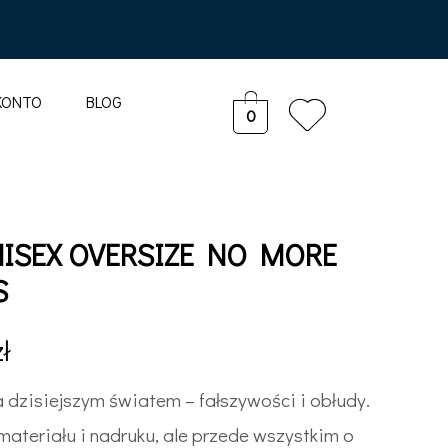
KONTO
BLOG
0
NISEX OVERSIZE NO MORE
S
zł
 dzisiejszym światem – fałszywości i obłudy.
materiału i nadruku, ale przede wszystkim o